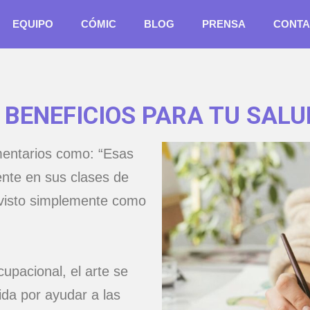
EQUIPO
CÓMIC
BLOG
PRENSA
CONTA
 BENEFICIOS PARA TU SAL
ntarios como: “Esas
nte en sus clases de
o visto simplemente como
upacional, el arte se
da por ayudar a las